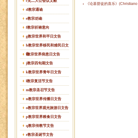
c梵二大公会议文献
《论基督徒的喜乐》(Christiano g
d教宗通谕
e教宗劝谕
f教宗祈祷意向
g教宗世界和平日文告
h教宗世界移民和难民日文
告
i教宗世界病患日文告
j教宗四旬期文告
k教宗世界青年日文告
l教宗复活节文告
m教宗圣召节文告
n教宗世界传播日文告
o教宗世界观光旅游日文告
p教宗世界粮食日文告
q教宗传教节文告
r教宗圣诞节文告