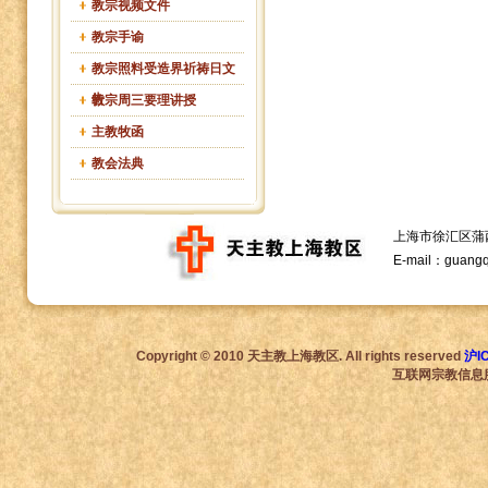
教宗视频文件
教宗手谕
教宗照料受造界祈祷日文
告
教宗周三要理讲授
主教牧函
教会法典
上海市徐汇区蒲西路1
E-mail：guang
Copyright © 2010 天主教上海教区. All rights reserved
沪I
互联网宗教信息服务许