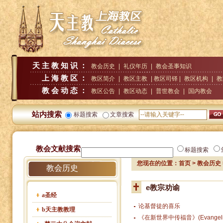
天主教知识：
教会历史
|
礼仪年历
|
教会圣事知识
上海教区：
教区简介
|
教区主教
| 教区司铎 |
教区机构
|
教
教会动态：
教区公告
|
教区动态
|
普世教会
|
国内教会
站内搜索
标题搜索
文章搜索
教会文献搜索
标题搜索
您现在的位置：
首页
>
教会历史
教会历史
e教宗劝谕
a圣经
论基督徒的喜乐
b天主教教理
《在新世界中传福音》(Evangelii nu